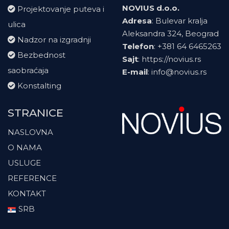
NOVIUS d.o.o.
Projektovanje puteva i
Adresa
: Bulevar kralja
ulica
Aleksandra 324, Beograd
Nadzor na izgradnji
Telefon
:
+381 64 6465263
Bezbednost
Sajt
:
https://novius.rs
saobraćaja
E-mail
:
info@novius.rs
Konstalting
STRANICE
NASLOVNA
O NAMA
USLUGE
REFERENCE
KONTAKT
SRB